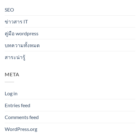
SEO
ข่าวสาร IT
คู่มือ wordpress
บทความทั้งหมด
สาระน่ารู้
META
Log in
Entries feed
Comments feed
WordPress.org