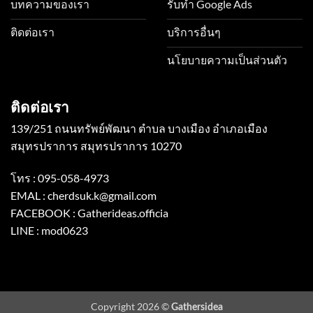
บทความของเรา
รับทำ Google Ads
ติดต่อเรา
บริการอื่นๆ
นโยบายความเป็นส่วนตัว
ติดต่อเรา
139/251 ถนนทรัพย์พัฒนา ตำบล บางเมือง อำเภอเมือง
สมุทรปราการ สมุทรปราการ 10270
โทร :
095-058-4973
EMAL :
cherdsuk.k@gmail.com
FACEBOOK :
Gatherideas.officia
LINE :
mod0623
Copyright 2026 ©
Gathersidea