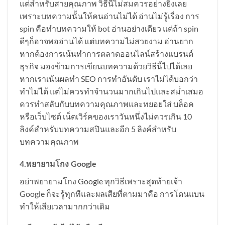
แต่สำหรับสายคุณภาพ วิธีนี้ไม่สมควรอย่างยิ่งเลย
เพราะบทความนั้นให้คนอ่านไม่ได้ อ่านไม่รู้เรื่อง การ
spin คือทำบทความให้ bot อ่านอย่างเดียว แต่ถ้า spin
ดีๆก็อาจพออ่านได้ แต่บทความไม่สวยงาม อ่านยาก
หากต้องการเน้นทำการตลาดออนไลน์สร้างแบรนด์
ธุรกิจ มองข้ามการเขียนบทความด้วยวิธีนี้ไปได้เลย
หากเราเน้นผลทำ SEO การทำอันดับ เราไม่ได้บอกว่า
ทำไม่ได้ แต่ไม่ควรทำจำนวนมากเกินไปและสม่ำเสมอ
ควรทำสลับกับบทความคุณภาพและทยอยใส่ บล็อค
หรือเว็บไซต์ เน็ตเวิร์คของเราวันหนึ่งไม่ควรเกิน 10
ลิงค์สำหรับบทความสปินและอีก 5 ลิงค์สำหรับ
บทความคุณภาพ
4.พยายามโกง Google
อย่าพยายามโกง Google ทุกวิธีเพราะสุดท้ายเจ้า
Google ก็จะรู้ทุกทีและผลเสียที่ตามมาคือ การโดนแบน
ทำให้เสียเวลามากกว่าเดิม