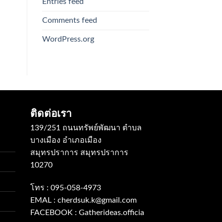
Entries feed
Comments feed
WordPress.org
ติดต่อเรา
139/251 ถนนทรัพย์พัฒนา ตำบล
บางเมือง อำเภอเมือง
สมุทรปราการ สมุทรปราการ
10270
โทร :
095-058-4973
EMAL :
cherdsuk.k@gmail.com
FACEBOOK :
Gatherideas.officia