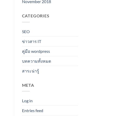
November 2018
CATEGORIES
SEO
ข่าวสาร IT
คู่มือ wordpress
บทความทั้งหมด
สาระน่ารู้
META
Log in
Entries feed