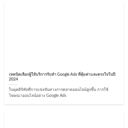
เทคนิคเลือกผู้ให้บริการรับทำ Google Ads ที่คุ้มค่าและตรงใจในปี
2024
ในยุคดิจิทัลที่การแข่งขันทางการตลาดออนไลน์สูงขึ้น การใช้
โฆษณาออนไลน์อย่าง Google Ads