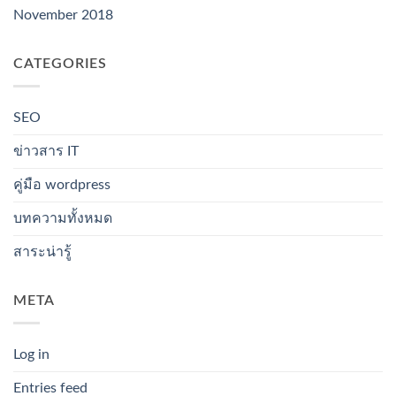
November 2018
CATEGORIES
SEO
ข่าวสาร IT
คู่มือ wordpress
บทความทั้งหมด
สาระน่ารู้
META
Log in
Entries feed