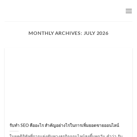
Skip
to
content
MONTHLY ARCHIVES:
JULY 2026
รับทำ SEO คืออะไร สำคัญอย่างไรในการเพิ่มยอดขายออนไลน์
ในยุคดิจิทัลที่การแข่งขันทางธุรกิจออนไลน์สูงขึ้นทุกวัน คำว่า รับ