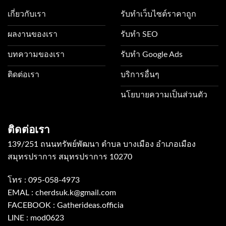
เกี่ยวกับเรา
รับทำเว็บไซต์ราคาถูก
ผลงานของเรา
รับทำ SEO
บทความของเรา
รับทำ Google Ads
ติดต่อเรา
บริการอื่นๆ
นโยบายความเป็นส่วนตัว
ติดต่อเรา
139/251 ถนนทรัพย์พัฒนา ตำบล บางเมือง อำเภอเมือง
สมุทรปราการ สมุทรปราการ 10270
โทร :
095-058-4973
EMAL :
cherdsuk.k@gmail.com
FACEBOOK :
Gatherideas.officia
LINE :
mod0623