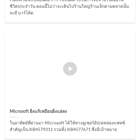
ชีวิตประจำวัน ตอนนี้ไม่ว่าจะเดินไปร้านใหญ่ร้านเล็กตามตลาดนั้น
จะมี บาร์โค้ด
Microsoft ยิ่งแก้เหมือนยิ่งแย่ลง
ในอาทิตย์ที่ผ่านมา Microsoft ได้ให้ทางยูเซอร์อัปเดทสองแพทซ์
สำคัญเป็น KB4579311 รวมทั้ง KB4577671 ซึ่งมีเป้าหมาย