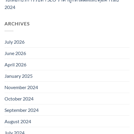
2024
ARCHIVES
July 2026
June 2026
April 2026
January 2025
November 2024
October 2024
September 2024
August 2024
July 2024