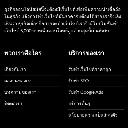
ธุรกิจออนไลน์สมัยนี้จะต้องมีเว็บไซต์เพื่อเพิ่มความน่าเชื่อถือ
ในธุรกิจ แล้วการทำเว็บไซต์มันราคาจับต้องได้ยาก เราจึงเล็ง
เห็นว่า ธุรกิจเล็กๆก็อยากจะทำเว็บไซต์เราจึงมีโปรโมชั่นทำ
เว็บไซต์ 5,000 บาทเพื่อตอบโจทย์ลูกค้ากลุ่มนี้เป็นพิเศษ
พวกเราคือใคร
บริการของเรา
เกี่ยวกับเรา
รับทำเว็บไซต์ราคาถูก
ผลงานของเรา
รับทำ SEO
บทความของเรา
รับทำ Google Ads
ติดต่อเรา
บริการอื่นๆ
นโยบายความเป็นส่วนตัว