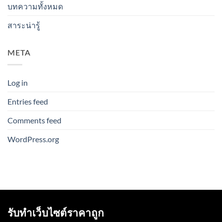
บทความทั้งหมด
สาระน่ารู้
META
Log in
Entries feed
Comments feed
WordPress.org
รับทำเว็บไซต์ราคาถูก