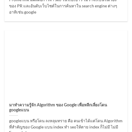
ของ PR และอันดับเว็บไซต์ในการค้นหาใน search engine ต่างๆ
อาทิเช่น google
มาทำความรู้จัก Algorithm ของ Google เพื่อหลีกเลี่ยงโดน
googleแบน
googleแบน หรือโดน ลงหลุมทราย คือ คนเข้าได้แต่โดน Algorithm
ที่สำคัญของ Google แบน index ทำ seoให้ตาย index ก็ไม่มี ไม่มี