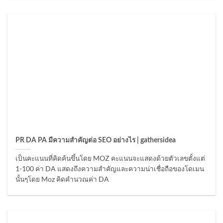
PR DA PA มีความสำคัญต่อ SEO อย่างไร | gathersidea
เป็นคะแนนที่คิดค้นขึ้นโดย MOZ คะแนนจะแสดงด้วยตัวเลขตั้งแต่
1-100 ค่า DA แสดงถึงความสำคัญและความน่าเชื่อถือของโดเมน
นั้นๆโดย Moz คิดคำนวณค่า DA