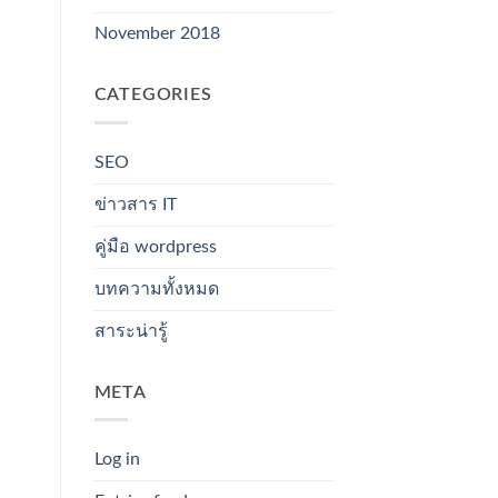
November 2018
CATEGORIES
SEO
ข่าวสาร IT
คู่มือ wordpress
บทความทั้งหมด
สาระน่ารู้
META
Log in