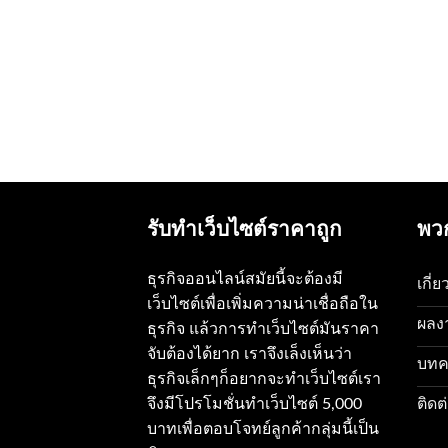
รับทำเว็บไซต์ราคาถูก
พว
ธุรกิจออนไลน์สมัยนี้จะต้องมี
เกี่
เว็บไซต์เพื่อเพิ่มความน่าเชื่อถือใน
ผลง
ธุรกิจ แล้วการทำเว็บไซต์มันราคา
จับต้องได้ยาก เราจึงเล็งเห็นว่า
บทค
ธุรกิจเล็กๆก็อยากจะทำเว็บไซต์เรา
ติดต
จึงมีโปรโมชั่นทำเว็บไซต์ 5,000
บาทเพื่อตอบโจทย์ลูกค้ากลุ่มนี้เป็น