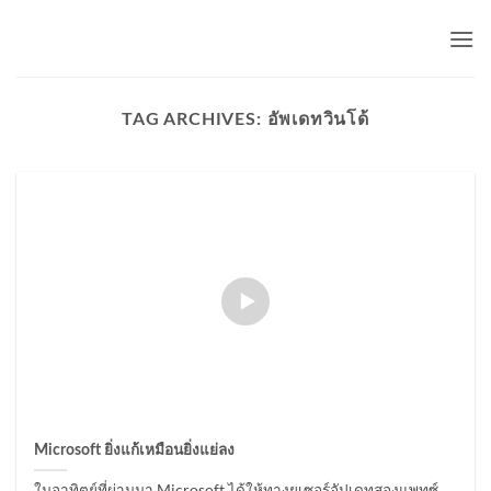
Skip
to
content
TAG ARCHIVES:
อัพเดทวินโด้
Microsoft ยิ่งแก้เหมือนยิ่งแย่ลง
ในอาทิตย์ที่ผ่านมา Microsoft ได้ให้ทางยูเซอร์อัปเดทสองแพทซ์